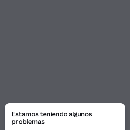
Comienzo del diálogo
Estamos teniendo algunos
problemas